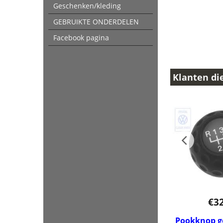
Geschenken/kleding
GEBRUIKTE ONDERDELEN
Facebook pagina
Klanten di
€
3
Pookknop go