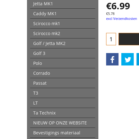
€
6.99
Jetta MK1
Caddy MK1
€
5.78
excl Verzendkosten
Scirocco mk1
Scirocco mk2
Golf / Jetta MK2
Golf 3
Polo
Corrado
Passat
T3
LT
Ta Technix
NIEUW OP ONZE WEBSITE
Bevestigings materiaal