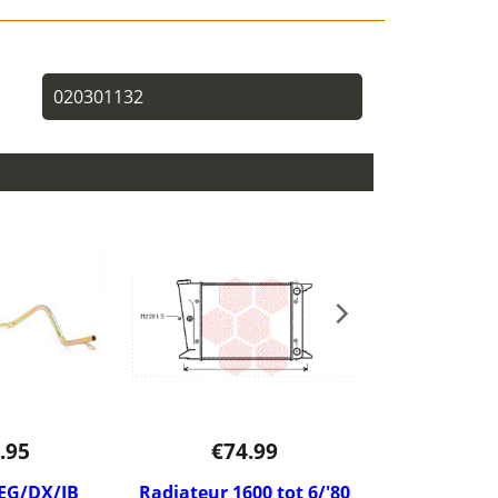
020301132
.95
€
74.99
€
6.
 EG/DX/JB
Radiateur 1600 tot 6/'80
Koels