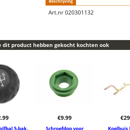
Beschrijving
Art.nr 020301132
e dit product hebben gekocht kochten ook
2.99
€
9.99
€
29
lfbal 5-bak.
Schroefdop voor
Koelbuis