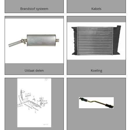
Brandstof systeem
Kabels
Uitlaat delen
Koeling