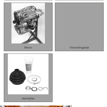
Motor
Versnellingsbak
Aandrijfas