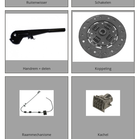
Ruitenwisser
Schakelen
Handrem + delen
Koppeling
Raammechanisme
Kachel