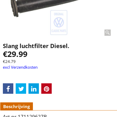
Slang luchtfilter Diesel.
€
29.99
€
24.79
excl Verzendkosten
Beschrijving
Art.nr 171129627B