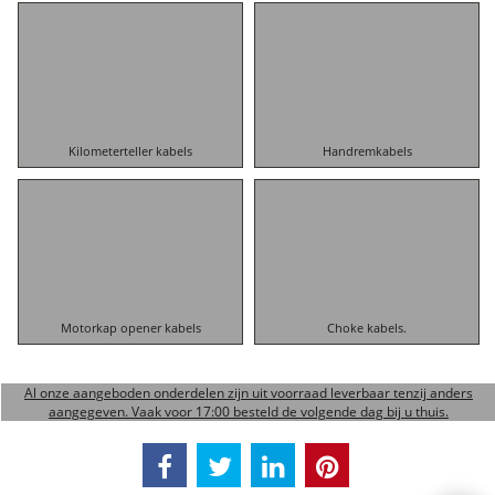
Kilometerteller kabels
Handremkabels
Motorkap opener kabels
Choke kabels.
Al onze aangeboden onderdelen zijn uit voorraad leverbaar tenzij anders
aangegeven. Vaak voor 17:00 besteld de volgende dag bij u thuis.