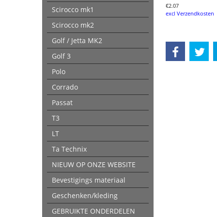
€
2.07
Scirocco mk1
excl Verzendkosten
Scirocco mk2
Golf / Jetta MK2
Golf 3
Polo
Corrado
Passat
T3
LT
Ta Technix
NIEUW OP ONZE WEBSITE
Bevestigings materiaal
Geschenken/kleding
GEBRUIKTE ONDERDELEN