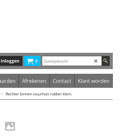
Inloggen
0
aarden
Afrekenen
Contact
Klant worden
Rechter binnen stuurhuis rubber klem.