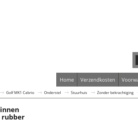
Home
Verzendkosten
Voorw
Golf MK1 Cabrio
Onderstel
Stuurhuis
Zonder bekrachtiging
binnen
 rubber