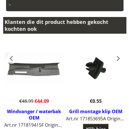
-
Klanten die dit product hebben gekocht
kochten ook
€
48.99
€
44.09
€
0.55
Windvanger / waterbak
Grill montage klip OEM
OEM
Art.nr 171853695A Origineel Volkswagen.
Art.nr 171819415F Origineel Volkswagen.