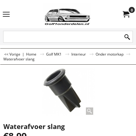
0
<< Vorige
|
Home
Golf MK1
Interieur
Onder motorkap
Waterafvoer slang
Waterafvoer slang
€
8.99