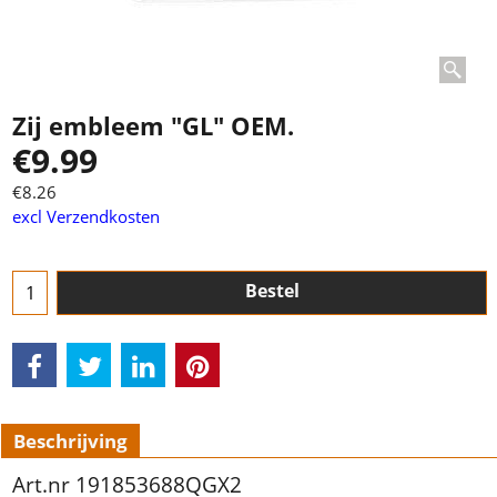
Zij embleem "GL" OEM.
€
9.99
€
8.26
excl Verzendkosten
Bestel
Beschrijving
Art.nr 191853688QGX2