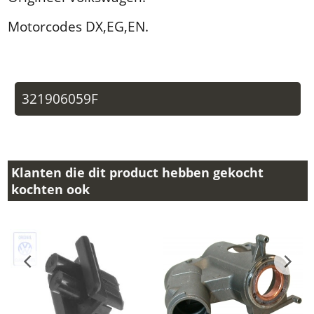
Motorcodes DX,EG,EN.
321906059F
Klanten die dit product hebben gekocht
kochten ook