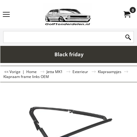
0
Black friday
<< Vorige
|
Home
Jetta MK1
Exterieur
Klapraampjes
Klapraam frame links OEM