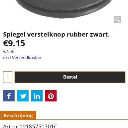
Spiegel verstelknop rubber zwart.
€
9.15
€
7.56
excl Verzendkosten
Bestel
Beschrijving
Art.nr 19185751701C