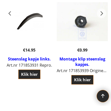
€
14.95
€
0.99
.
Steenslag kapje links.
Montage klip steenslag
kapjes.
zonder interval functie *
Art.nr 171853931 Repro.
Art.nr 171853939 Origineel Volkswagen.
Klik hier
Klik hier