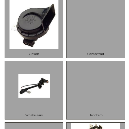
Claxon
Contactslot
Schakelaars
Handrem