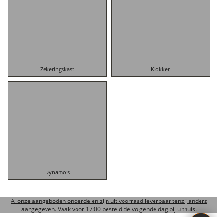
Zekeringskast
Klokken
Dynamo's
Al onze aangeboden onderdelen zijn uit voorraad leverbaar tenzij anders
aangegeven. Vaak voor 17:00 besteld de volgende dag bij u thuis.