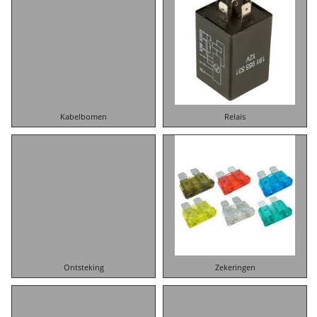
Kabelbomen
Relais
Ontsteking
Zekeringen