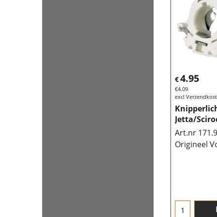
4.95
€
€
4.09
excl Verzendkos
Knipperlic
Jetta/Sciro
Art.nr 171.
Origineel V