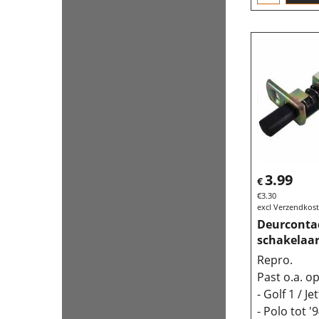
3.99
€
€
3.30
excl Verzendkos
Deurconta
schakelaar
Repro.
Past o.a. op
- Golf 1 / Je
- Polo tot '