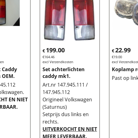
199.00
22.99
€
€
€
164.46
€
19.00
ten
excl Verzendkosten
excl Verzendkos
t Caddy
Set achterlichten
Koplamp r
s OEM.
caddy mk1.
Past op lin
945.112
Art.nr 147.945.111 /
olkswagen.
147.945.112
HT EN NIET
Origineel Volkswagen
RBAAR.
(Saturnus)
Setprijs dus links en
rechts.
UITVERKOCHT EN NIET
MEER LEVERBAAR.