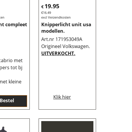
19.95
€
€
16.49
ten
excl Verzendkosten
ht compleet
Knipperlicht unit usa
modellen.
Art.nr 171953049A
Origineel Volkswagen.
UITVERKOCHT.
cabrio met
ers tot bj
met kleine
Klik hier
Bestel