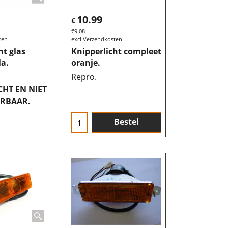
10.99
€
€
9.08
ten
excl Verzendkosten
ht glas
Knipperlicht compleet
la.
oranje.
Repro.
HT EN NIET
ERBAAR.
Bestel