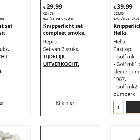
29.99
39.99
€
€
€
24.79
€
33.05
ten
excl Verzendkosten
excl Verzendkos
ht set
Knipperlicht set
Knipperlic
it.
compleet smoke.
Hella.
Repro.
Hella.
uks.
Set van 2 stuks.
Past op:
CHT
TIJDELIJK
- Golf mk1
UITVERKOCHT.
- Golf mk1 
.
kleine bump
1987.
- Golf mk2 
bumpers
ier
Klik hier