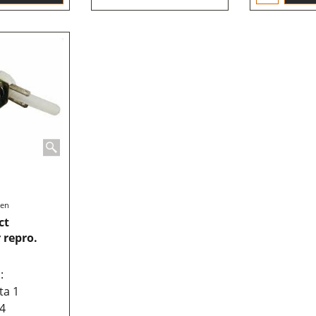
ten
ct
 repro.
:
tta 1
94