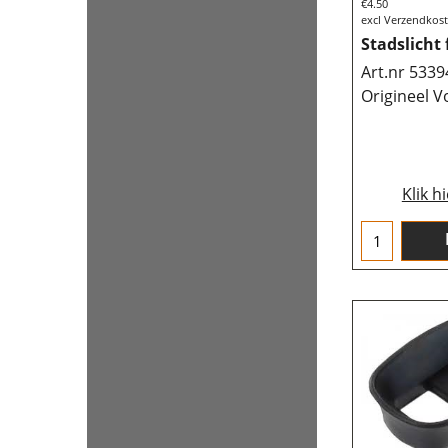
€
4.50
excl Verzendkos
Stadslicht 
Art.nr 533
Origineel V
Klik h