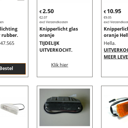
2.50
10.95
€
€
€
2.07
€
9.05
ten
excl Verzendkosten
excl Verzendkos
lichting
Knipperlicht glas
Knipperlic
 rubber.
oranje
oranje Hel
947.565
TIJDELIJK
Hella.
UITVERKOCHT.
UITVERKOC
MEER LEV
Klik hier
Bestel