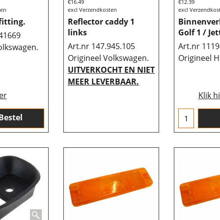
€
16.49
€
12.39
ten
excl Verzendkosten
excl Verzendkos
fitting.
Reflector caddy 1
Binnenverl
links
Golf 1 / Je
941669
Art.nr 147.945.105
Art.nr 111
olkswagen.
Origineel Volkswagen.
Origineel H
UITVERKOCHT EN NIET
MEER LEVERBAAR.
ier
Klik h
Bestel