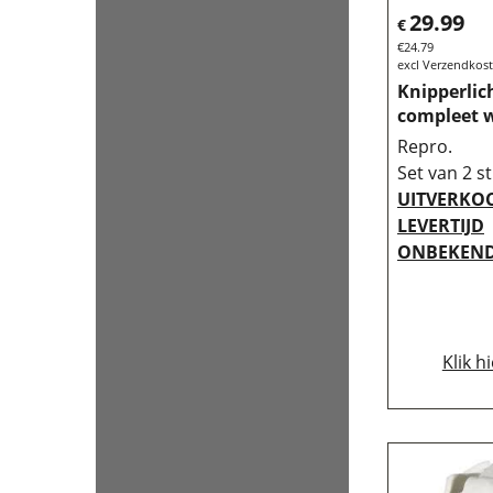
29.99
€
€
24.79
excl Verzendkos
Knipperlic
compleet w
Repro.
Set van 2 st
UITVERKO
LEVERTIJD
ONBEKEND
Klik h