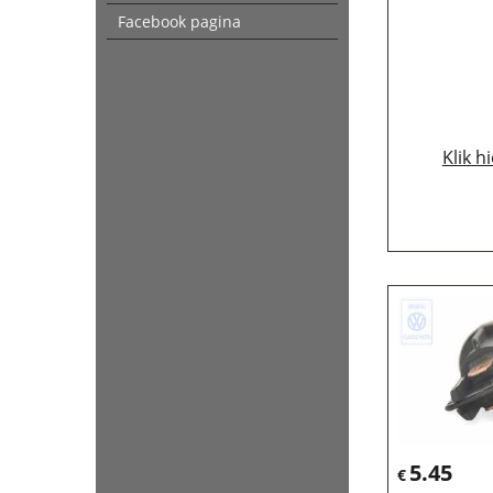
Facebook pagina
Klik h
5.45
€