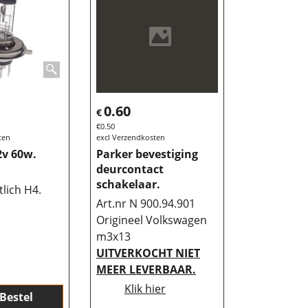
0.60
€
€
0.50
ten
excl Verzendkosten
2v 60w.
Parker bevestiging
deurcontact
schakelaar.
lich H4.
Art.nr N 900.94.901
Origineel Volkswagen
m3x13
UITVERKOCHT NIET
MEER LEVERBAAR.
Klik hier
Bestel