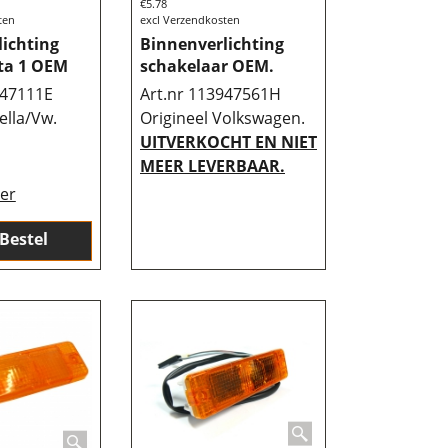
€
5.78
ten
excl Verzendkosten
ichting
Binnenverlichting
tta 1 OEM
schakelaar OEM.
947111E
Art.nr 113947561H
ella/Vw.
Origineel Volkswagen.
UITVERKOCHT EN NIET
MEER LEVERBAAR.
ier
Bestel