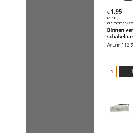
1.95
€
€
1.61
excl Verzendkos
Binnen ver
schakelaar
Art.nr 113.