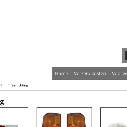
Home
Verzendkosten
Voorw
K1
Verlichting
ng