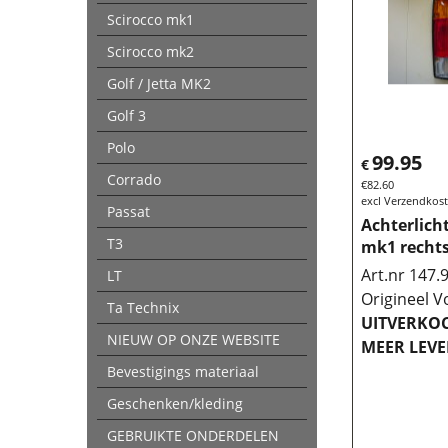
Scirocco mk1
Scirocco mk2
Golf / Jetta MK2
Golf 3
Polo
99.95
€
Corrado
€
82.60
excl Verzendkos
Passat
Achterlich
T3
mk1 recht
Art.nr 147.
LT
Origineel V
Ta Technix
UITVERKOC
NIEUW OP ONZE WEBSITE
MEER LEVE
Bevestigings materiaal
Geschenken/kleding
GEBRUIKTE ONDERDELEN