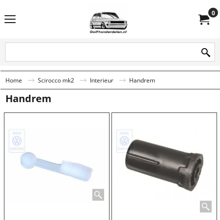
0
Home
Scirocco mk2
Interieur
Handrem
Handrem