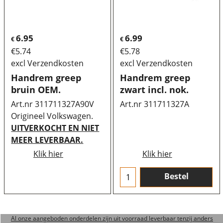
6.95
6.99
€
€
€
5.74
€
5.78
excl Verzendkosten
excl Verzendkosten
Handrem greep
Handrem greep
bruin OEM.
zwart incl. nok.
Art.nr 311711327A90V
Art.nr 311711327A
Origineel Volkswagen.
UITVERKOCHT EN NIET
MEER LEVERBAAR.
Klik hier
Klik hier
Bestel
Al onze aangeboden onderdelen zijn uit voorraad leverbaar tenzij anders