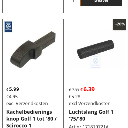
Bestel
-20%
6.39
5.99
€
€
€
7.99
€
4.95
€
5.28
excl Verzendkosten
excl Verzendkosten
Kachelbedienings
Luchtslang Golf 1
knop Golf 1 tot '80 /
'75/'80
Scirocco 1
Art.nr 171819721A