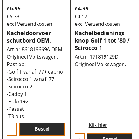
6.99
4.99
€
€
€
5.78
€
4.12
excl Verzendkosten
excl Verzendkosten
Kacheldoorvoer
Kachelbedienings
schutbord OEM.
knop Golf 1 tot '80 /
Scirocco 1
Art.nr 861819669A OEM
Origineel Volkswagen.
Art.nr 171819129D
Past op:
Origineel Volkswagen.
-Golf 1 vanaf '77+ cabrio
-Scirocco 1 vanaf '77
-Scirocco 2
-Caddy 1
-Polo 1+2
-Passat
-T3 bus.
Klik hier
Bestel