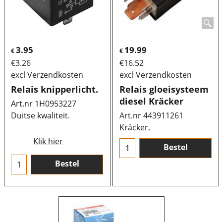
3.95
19.99
€
€
€
3.26
€
16.52
excl Verzendkosten
excl Verzendkosten
Relais knipperlicht.
Relais gloeisysteem
diesel Kräcker
Art.nr 1H0953227
Duitse kwaliteit.
Art.nr 443911261
Kräcker.
Klik hier
Bestel
Bestel