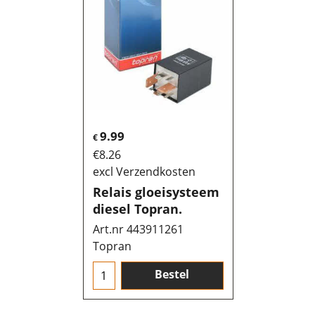
9.99
€
€
8.26
excl Verzendkosten
Relais gloeisysteem
diesel Topran.
Art.nr 443911261
Topran
Bestel