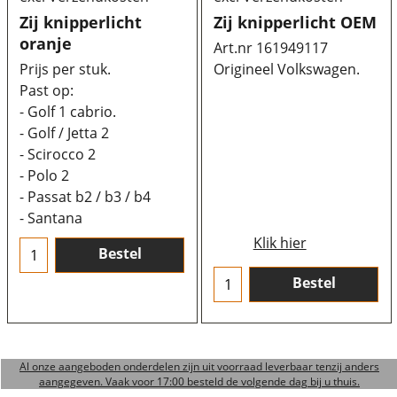
Zij knipperlicht
Zij knipperlicht OEM
oranje
Art.nr 161949117
Prijs per stuk.
Origineel Volkswagen.
Past op:
- Golf 1 cabrio.
- Golf / Jetta 2
- Scirocco 2
- Polo 2
- Passat b2 / b3 / b4
- Santana
Klik hier
Bestel
Bestel
Al onze aangeboden onderdelen zijn uit voorraad leverbaar tenzij anders
aangegeven. Vaak voor 17:00 besteld de volgende dag bij u thuis.