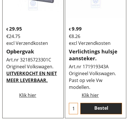
29.95
9.99
€
€
€
24.75
€
8.26
excl Verzendkosten
excl Verzendkosten
Opbergvak
Verlichtings hulsje
aansteker.
Art.nr 32185723301C
Origineel Volkswagen.
Art.nr 171919343A
UITVERKOCHT EN NIET
Origineel Volkswagen.
MEER LEVERBAAR.
Past op vele Vw
modellen.
Klik hier
Klik hier
Bestel