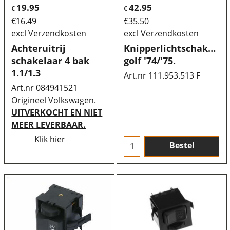
19.95
42.95
€
€
€
16.49
€
35.50
excl Verzendkosten
excl Verzendkosten
Achteruitrij
Knipperlichtschakelaa
schakelaar 4 bak
golf '74/'75.
1.1/1.3
Art.nr 111.953.513 F
Art.nr 084941521
Origineel Volkswagen.
UITVERKOCHT EN NIET
MEER LEVERBAAR.
Klik hier
Bestel