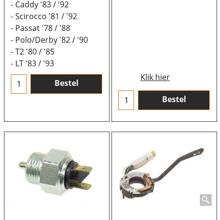
- Caddy '83 / '92
- Scirocco '81 / '92
- Passat '78 / '88
- Polo/Derby '82 / '90
- T2 '80 / '85
- LT '83 / '93
Klik hier
Bestel
Bestel