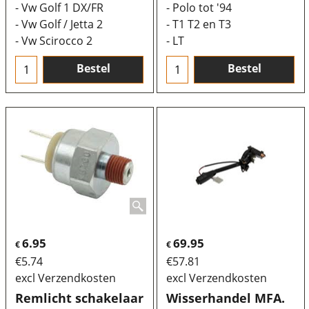
- Vw Golf 1 DX/FR
- Polo tot '94
- Vw Golf / Jetta 2
- T1 T2 en T3
- Vw Scirocco 2
- LT
Bestel
Bestel
6.95
69.95
€
€
€
5.74
€
57.81
excl Verzendkosten
excl Verzendkosten
Remlicht schakelaar
Wisserhandel MFA.