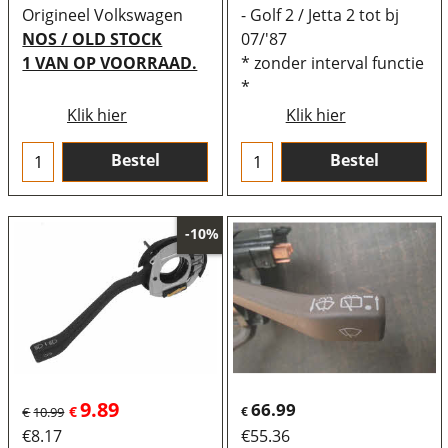
Origineel Volkswagen
- Golf 2 / Jetta 2 tot bj
NOS / OLD STOCK
07/'87
1 VAN OP VOORRAAD.
* zonder interval functie
*
Klik hier
Klik hier
Bestel
Bestel
-10%
9.89
66.99
€
€
10.99
€
€
8.17
€
55.36