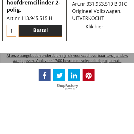
hoofdremcilinder 2-
Art.nr 331.953.519 B 01C
polig.
Origineel Volkswagen.
Art.nr 113.945.515 H
UITVERKOCHT
Klik hier
Bestel
Al onze aangeboden onderdelen zijn uit voorraad leverbaar tenzij anders
aangegeven. Vaak voor 17:00 besteld de volgende dag bij u thuis.
Webwinkel gemaakt met ShopFactory webwinkel software.