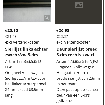
25.95
26.95
€
€
€
21.45
€
22.27
excl Verzendkosten
excl Verzendkosten
Sierlijst links achter
Deur sierlijst breed
zw/chr/zw 5-drs
5-drs rechts zwart.
Art.nr 173.853.535 D
Art.nr 173.853.516 A JA2
EG8
Origineel Volkswagen.
Origineel Volkswagen.
Het gaat hier om de
Sierlijst zw/chr/zw voor
brede sierlijst van 23mm
het linker achterpaneel
in het zwart.
24mm breed 63.5mm
Deze past op de rechter
lang.
deur van een 5-drs
golf/jetta.