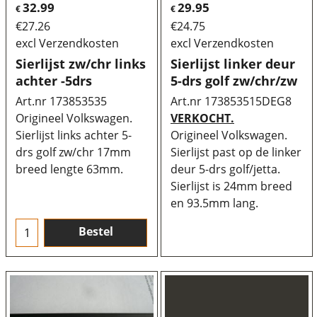
32.99
29.95
€
€
€
27.26
€
24.75
excl Verzendkosten
excl Verzendkosten
Sierlijst zw/chr links
Sierlijst linker deur
achter -5drs
5-drs golf zw/chr/zw
Art.nr 173853535
Art.nr 173853515DEG8
Origineel Volkswagen.
VERKOCHT.
Sierlijst links achter 5-
Origineel Volkswagen.
drs golf zw/chr 17mm
Sierlijst past op de linker
breed lengte 63mm.
deur 5-drs golf/jetta.
Sierlijst is 24mm breed
en 93.5mm lang.
Bestel