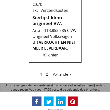
€
0.70
excl Verzendkosten
Sierlijst klem
origineel VW.
Art.nr 113.853.585 C VW
Origineel Volkswagen
UITVERKOCHT EN NIET
MEER LEVERBAAR.
Klik hier
1
2
Volgende >
Al onze aangeboden onderdelen zijn uit voorraad leverbaar tenzij anders
aangegeven. Vaak voor 17:00 besteld de volgende dag bij u thuis.