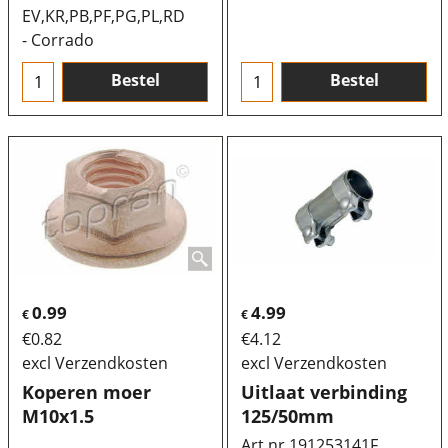
EV,KR,PB,PF,PG,PL,RD
- Corrado
Bestel
Bestel
0.99
4.99
€
€
€
0.82
€
4.12
excl Verzendkosten
excl Verzendkosten
Koperen moer
Uitlaat verbinding
M10x1.5
125/50mm
Art.nr 191253141F