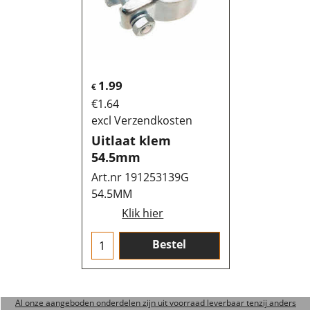
1.99
€
€
1.64
excl Verzendkosten
Uitlaat klem
54.5mm
Art.nr 191253139G
54.5MM
Klik hier
Bestel
Al onze aangeboden onderdelen zijn uit voorraad leverbaar tenzij anders