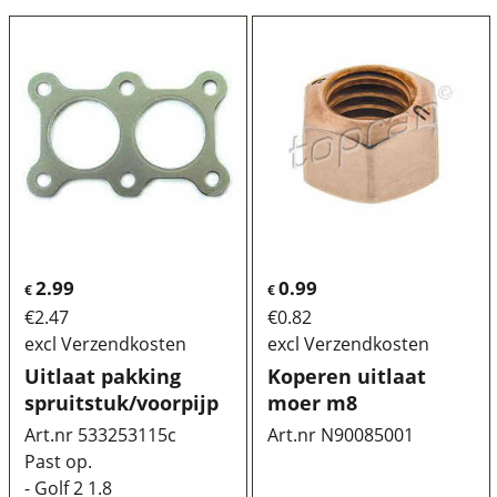
2.99
0.99
€
€
€
2.47
€
0.82
excl Verzendkosten
excl Verzendkosten
Uitlaat pakking
Koperen uitlaat
spruitstuk/voorpijp
moer m8
Art.nr 533253115c
Art.nr N90085001
Past op.
- Golf 2 1.8