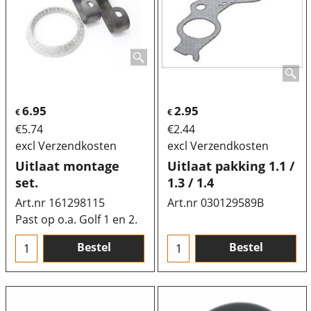
6.95
2.95
€
€
€
5.74
€
2.44
excl Verzendkosten
excl Verzendkosten
Uitlaat montage
Uitlaat pakking 1.1 /
set.
1.3 / 1.4
Art.nr 161298115
Art.nr 030129589B
Past op o.a. Golf 1 en 2.
Bestel
Bestel