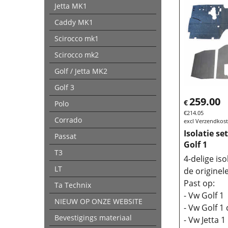
Jetta MK1
Caddy MK1
Scirocco mk1
Scirocco mk2
Golf / Jetta MK2
Golf 3
259.00
€
Polo
€
214.05
Corrado
excl Verzendkos
Isolatie s
Passat
Golf 1
T3
4-delige iso
LT
de originel
Past op:
Ta Technix
- Vw Golf 1
NIEUW OP ONZE WEBSITE
- Vw Golf 1
Bevestigings materiaal
- Vw Jetta 1