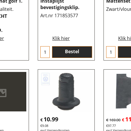
at golf 1.
Instaplijst
Mattenset 
bevestigingsklip.
liteit.
Zwart/vlour
Art.nr 171853577
CHT
.
ier
Klik hier
Klik h
Bestel
10.99
1
€
€
€
169.00
€
9.08
€
97.77
ten
excl Verzendkosten
excl Verzendkos