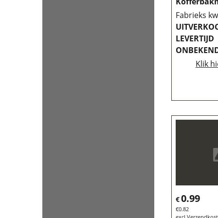
Kofferbakm
Fabrieks kwa
UITVERKO
LEVERTIJD
ONBEKEND
Klik h
0.99
€
€
0.82
excl Verzendkos