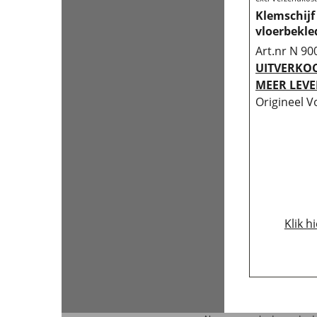
Klemschijf
vloerbekle
Art.nr N 90
UITVERKOC
MEER LEVE
Origineel V
Klik h