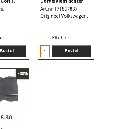
Golf 1.
Gordelklem achter.
s.
Art.nr 171857837
Origineel Volkswagen.
ier
Klik hier
Bestel
Bestel
-30%
18.30
ten