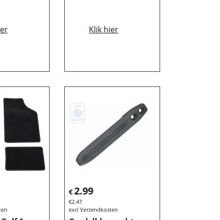
ier
Klik hier
2.99
€
€
2.47
ten
excl Verzendkosten