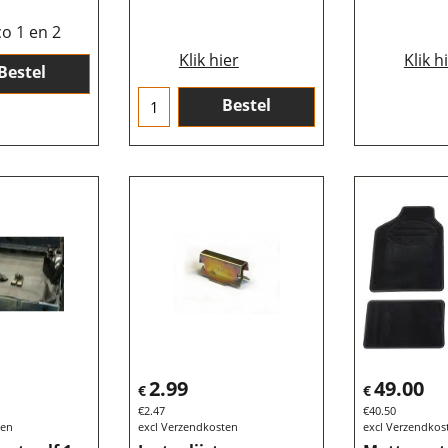
co 1 en 2
Klik hier
Klik h
Bestel
Bestel
2.99
49.00
€
€
€
2.47
€
40.50
ten
excl Verzendkosten
excl Verzendkos