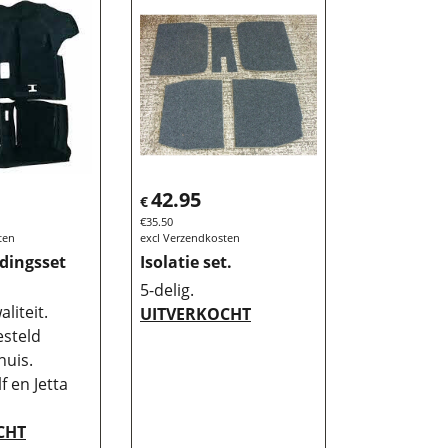
42.95
€
€
35.50
ten
excl Verzendkosten
dingsset
Isolatie set.
5-delig.
liteit.
UITVERKOCHT
steld
huis.
f en Jetta
CHT