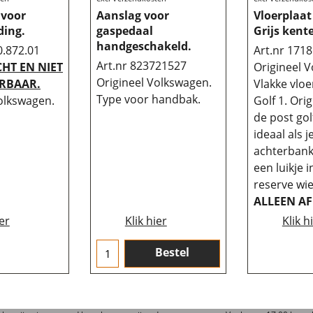
 voor
Aanslag voor
Vloerplaat
ding.
gaspedaal
Grijs kent
handgeschakeld.
0.872.01
Art.nr 171
Art.nr 823721527
HT EN NIET
Origineel 
Origineel Volkswagen.
RBAAR.
Vlakke vloe
Type voor handbak.
olkswagen.
Golf 1. Ori
de post go
ideaal als 
achterbank 
een luikje i
reserve wie
ALLEEN A
ier
Klik hier
Klik h
Bestel