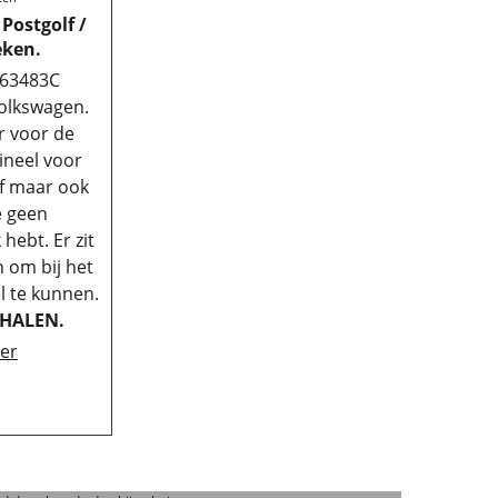
 Postgolf /
eken.
863483C
Volkswagen.
r voor de
gineel voor
lf maar ook
je geen
hebt. Er zit
n om bij het
l te kunnen.
FHALEN.
ier