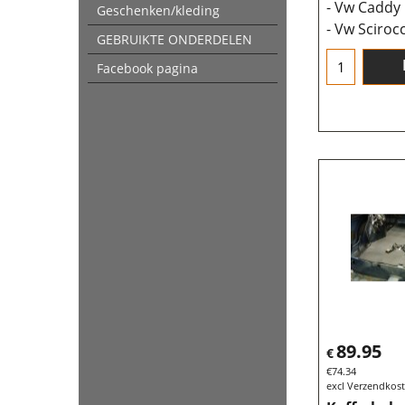
- Vw Caddy
Geschenken/kleding
- Vw Sciroc
GEBRUIKTE ONDERDELEN
Facebook pagina
89.95
€
€
74.34
excl Verzendkos