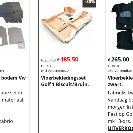
-30%
185.50
265.00
€
€
€
265.00
€
153.31
€
219.01
ten
excl Verzendkosten
excl Verzendkos
et bodem Vw
Vloerbekledingsset
Vloerbekle
Golf 1 Biscuit/Bruin.
zwart.
latie set in
Fabrieks kwa
e materiaal.
Vandaag be
morgen in 
Past op Gol
 cabrio
mk1 3-drs.
UITVERKO